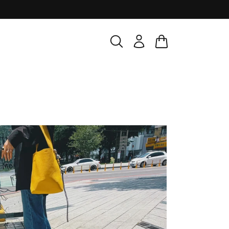
ロ
カ
グ
ー
イ
ト
ン