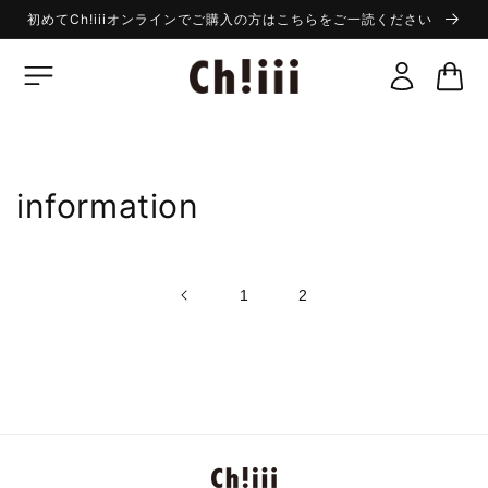
コンテ
初めてCh!iiiオンラインでご購入の方はこちらをご一読ください
ンツに
ロ
進む
カ
グ
ー
イ
ト
ン
information
1
2