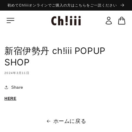
コンテ
初めてCh!iiiオンラインでご購入の方はこちらをご一読ください
ンツに
ロ
進む
カ
グ
ー
イ
ト
ン
新宿伊勢丹 ch!iii POPUP
SHOP
2024年3月11日
Share
HERE
ホームに戻る