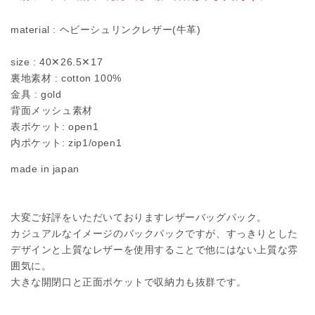
を
を
material : ヘビーシュリンクレザー(牛革)
減
増
ら
や
size : 40✕26.5✕17
す
す
裏地素材 : cotton 100%
金具 : gold
背面メッシュ素材
表ポケット: open1
内ポケット: zip1/open1
made in japan
大変ご好評をいただいておりますレザーバッグパック。
カジュアルなイメージのバックパックですが、すっきりとした
デザインと上質なレザーを使用することで他にはない上質な雰
囲気に。
大きな開閉口と正面ポケットで収納力も抜群です。