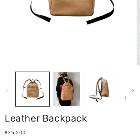
モ
ー
ダ
ル
で
メ
デ
ィ
ア
(1)
を
開
Leather Backpack
(2
く
通
¥35,200