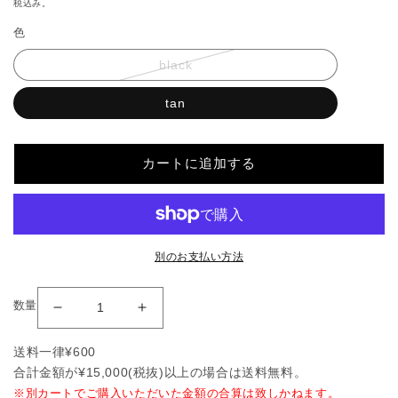
常
税込み。
価
色
格
black
tan
カートに追加する
別のお支払い方法
数量
Leather
Leather
Backpack
Backpack
送料一律¥600
の
の
合計金額が¥15,000(税抜)以上の場合は送料無料。
数
数
※別カートでご購入いただいた金額の合算は致しかねます。
量
量