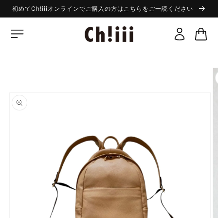
コンテ
初めてCh!iiiオンラインでご購入の方はこちらをご一読ください
ンツに
ロ
進む
カ
グ
ー
イ
ト
ン
商品情
報にス
キップ