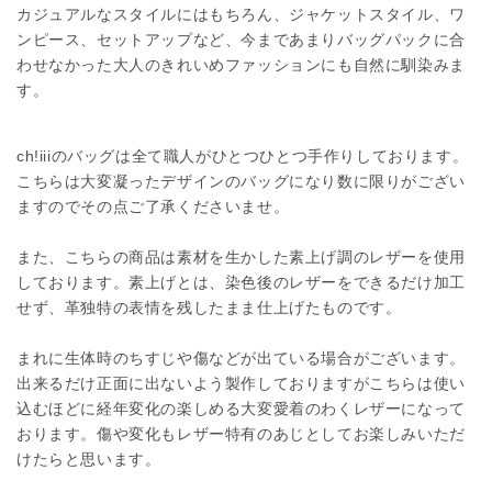
カジュアルなスタイルにはもちろん、ジャケットスタイル、ワ
ンピース、セットアップなど、今まであまりバッグパックに合
わせなかった大人のきれいめファッションにも自然に馴染みま
す。
ch!iiiのバッグは全て職人がひとつひとつ手作りしております。
こちらは大変凝ったデザインのバッグになり数に限りがござい
ますのでその点ご了承くださいませ。
また、こちらの商品は素材を生かした素上げ調のレザーを使用
しております。素上げとは、染色後のレザーをできるだけ加工
せず、革独特の表情を残したまま仕上げたものです。
まれに生体時のちすじや傷などが出ている場合がございます。
出来るだけ正面に出ないよう製作しておりますがこちらは使い
込むほどに経年変化の楽しめる大変愛着のわくレザーになって
おります。傷や変化もレザー特有のあじとしてお楽しみいただ
けたらと思います。